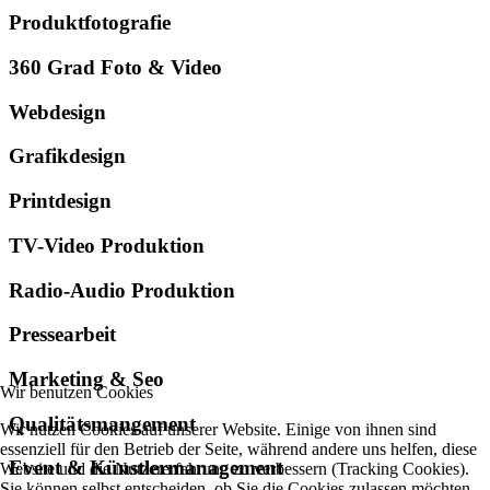
Produktfotografie
360 Grad Foto & Video
Webdesign
Grafikdesign
Printdesign
TV-Video Produktion
Radio-Audio Produktion
Pressearbeit
Marketing & Seo
Wir benutzen Cookies
Qualitätsmangement
Wir nutzen Cookies auf unserer Website. Einige von ihnen sind
essenziell für den Betrieb der Seite, während andere uns helfen, diese
Event & Künstlermanagement
Website und die Nutzererfahrung zu verbessern (Tracking Cookies).
Sie können selbst entscheiden, ob Sie die Cookies zulassen möchten.