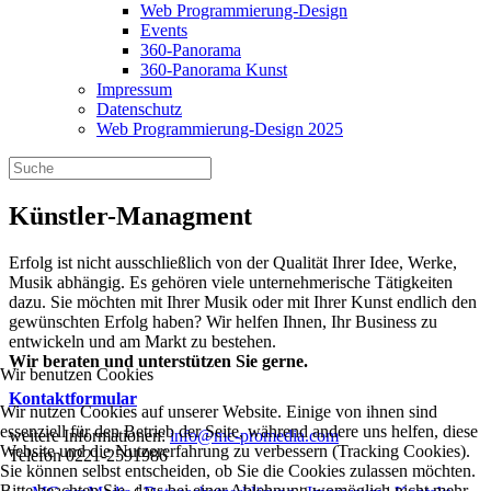
Web Programmierung-Design
Events
360-Panorama
360-Panorama Kunst
Impressum
Datenschutz
Web Programmierung-Design 2025
Künstler-Managment
Erfolg ist nicht ausschließlich von der Qualität Ihrer Idee, Werke,
Musik abhängig. Es gehören viele unternehmerische Tätigkeiten
dazu. Sie möchten mit Ihrer Musik oder mit Ihrer Kunst endlich den
gewünschten Erfolg haben? Wir helfen Ihnen, Ihr Business zu
entwickeln und am Markt zu bestehen.
Wir beraten und unterstützen Sie gerne.
Wir benutzen Cookies
Kontaktformular
Wir nutzen Cookies auf unserer Website. Einige von ihnen sind
essenziell für den Betrieb der Seite, während andere uns helfen, diese
weitere Informationen:
info@mc-promedia.com
Website und die Nutzererfahrung zu verbessern (Tracking Cookies).
Telefon 0221-2591986
Sie können selbst entscheiden, ob Sie die Cookies zulassen möchten.
Bitte beachten Sie, dass bei einer Ablehnung womöglich nicht mehr