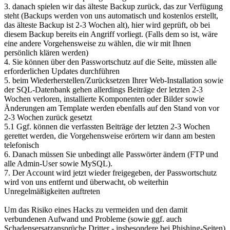
3. danach spielen wir das älteste Backup zurück, das zur Verfügung
steht (Backups werden von uns automatisch und kostenlos erstellt,
das älteste Backup ist 2-3 Wochen alt), hier wird geprüft, ob bei
diesem Backup bereits ein Angriff vorliegt. (Falls dem so ist, wäre
eine andere Vorgehensweise zu wählen, die wir mit Ihnen
persönlich klären werden)
4. Sie können über den Passwortschutz auf die Seite, müssten alle
erforderlichen Updates durchführen
5. beim Wiederherstellen/Zurücksetzen Ihrer Web-Installation sowie
der SQL-Datenbank gehen allerdings Beiträge der letzten 2-3
Wochen verloren, installierte Komponenten oder Bilder sowie
Änderungen am Template werden ebenfalls auf den Stand von vor
2-3 Wochen zurück gesetzt
5.1 Ggf. können die verfassten Beiträge der letzten 2-3 Wochen
gerettet werden, die Vorgehensweise erörtern wir dann am besten
telefonisch
6. Danach müssen Sie unbedingt alle Passwörter ändern (FTP und
alle Admin-User sowie MySQL).
7. Der Account wird jetzt wieder freigegeben, der Passwortschutz
wird von uns entfernt und überwacht, ob weiterhin
Unregelmäßigkeiten auftreten
Um das Risiko eines Hacks zu vermeiden und den damit
verbundenen Aufwand und Probleme (sowie ggf. auch
Schadensersatzansprüche Dritter - insbesondere bei Phishing-Seiten)