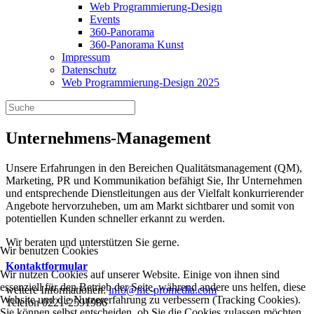
Web Programmierung-Design
Events
360-Panorama
360-Panorama Kunst
Impressum
Datenschutz
Web Programmierung-Design 2025
Unternehmens-Management
Unsere Erfahrungen in den Bereichen Qualitätsmanagement (QM),
Marketing, PR und Kommunikation befähigt Sie, Ihr Unternehmen
und entsprechende Dienstleitungen aus der Vielfalt konkurrierender
Angebote hervorzuheben, um am Markt sichtbarer und somit von
potentiellen Kunden schneller erkannt zu werden.
Wir beraten und unterstützen Sie gerne.
Wir benutzen Cookies
Kontaktformular
Wir nutzen Cookies auf unserer Website. Einige von ihnen sind
essenziell für den Betrieb der Seite, während andere uns helfen, diese
weitere Informationen:
info@mc-promedia.com
Website und die Nutzererfahrung zu verbessern (Tracking Cookies).
Telefon 0221-2591986
Sie können selbst entscheiden, ob Sie die Cookies zulassen möchten.