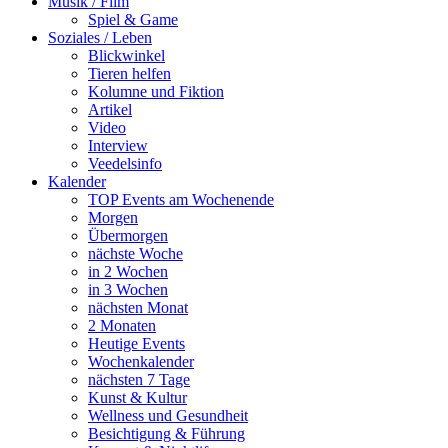
Musik / Film
Spiel & Game
Soziales / Leben
Blickwinkel
Tieren helfen
Kolumne und Fiktion
Artikel
Video
Interview
Veedelsinfo
Kalender
TOP Events am Wochenende
Morgen
Übermorgen
nächste Woche
in 2 Wochen
in 3 Wochen
nächsten Monat
2 Monaten
Heutige Events
Wochenkalender
nächsten 7 Tage
Kunst & Kultur
Wellness und Gesundheit
Besichtigung & Führung