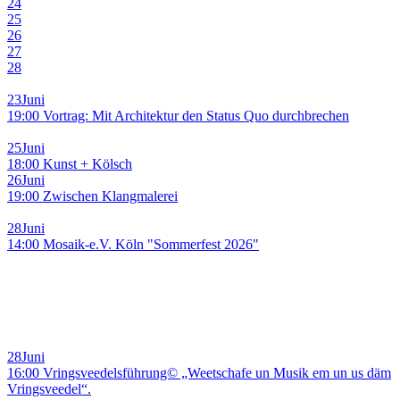
24
25
26
27
28
23
Juni
19:00 Vortrag: Mit Architektur den Status Quo durchbrechen
25
Juni
18:00 Kunst + Kölsch
26
Juni
19:00 Zwischen Klangmalerei
28
Juni
14:00 Mosaik-e.V. Köln "Sommerfest 2026"
28
Juni
16:00 Vringsveedelsführung© „Weetschafe un Musik em un us däm
Vringsveedel“.