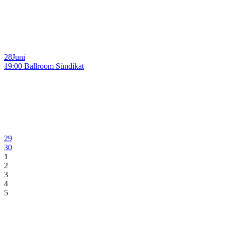
28
Juni
19:00 Ballroom Sündikat
29
30
1
2
3
4
5