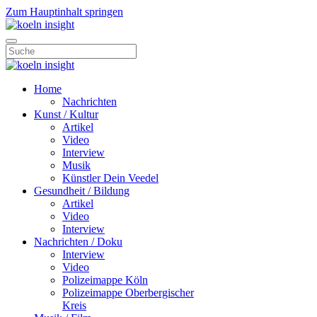
Zum Hauptinhalt springen
Home
Nachrichten
Kunst / Kultur
Artikel
Video
Interview
Musik
Künstler Dein Veedel
Gesundheit / Bildung
Artikel
Video
Interview
Nachrichten / Doku
Interview
Video
Polizeimappe Köln
Polizeimappe Oberbergischer
Kreis