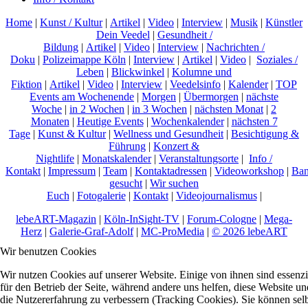
Home
|
Kunst / Kultur
|
Artikel
|
Video
|
Interview
|
Musik
|
Künstler
Dein Veedel
|
Gesundheit /
Bildung
|
Artikel
|
Video
|
Interview
|
Nachrichten /
Doku
|
Polizeimappe Köln
|
Interview
|
Artikel
|
Video
|
Soziales /
Leben
|
Blickwinkel
|
Kolumne und
Fiktion
|
Artikel
|
Video
|
Interview
|
Veedelsinfo
|
Kalender
|
TOP
Events am Wochenende
|
Morgen
|
Übermorgen
|
nächste
Woche
|
in 2 Wochen
|
in 3 Wochen
|
nächsten Monat
|
2
Monaten
|
Heutige Events
|
Wochenkalender
|
nächsten 7
Tage
|
Kunst & Kultur
|
Wellness und Gesundheit
|
Besichtigung &
Führung
|
Konzert &
Nightlife
|
Monatskalender
|
Veranstaltungsorte
|
Info /
Kontakt
|
Impressum
|
Team
|
Kontaktadressen
|
Videoworkshop
|
Ban
gesucht
|
Wir suchen
Euch
|
Fotogalerie
|
Kontakt
|
Videojournalismus
|
lebeART-Magazin
|
Köln-InSight-TV
|
Forum-Cologne
|
Mega-
Herz
|
Galerie-Graf-Adolf
|
MC-ProMedia
|
© 2026 lebeART
Wir benutzen Cookies
Wir nutzen Cookies auf unserer Website. Einige von ihnen sind essenzi
für den Betrieb der Seite, während andere uns helfen, diese Website un
die Nutzererfahrung zu verbessern (Tracking Cookies). Sie können sel