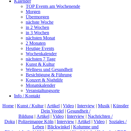
Kalender
TOP Events am Wochenende
Morgen
Übermorgen
nächste Woche
in 2 Wochen
in 3 Wochen
nächsten Monat
2 Monaten
Heutige Events
Wochenkalender
nächsten 7 Tage
Kunst & Kultur
Wellness und Gesundheit
Besichtigung & Führung
Konzert & Nightlife
Monatskalender
Veranstaltungsorte
Info / Kontakt
Home
|
Kunst / Kultur
|
Artikel
|
Video
|
Interview
|
Musik
|
Künstler
Dein Veedel
|
Gesundheit /
Bildung
|
Artikel
|
Video
|
Interview
|
Nachrichten /
Doku
|
Polizeimappe Köln
|
Interview
|
Artikel
|
Video
|
Soziales /
Leben
|
Blickwinkel
|
Kolumne und