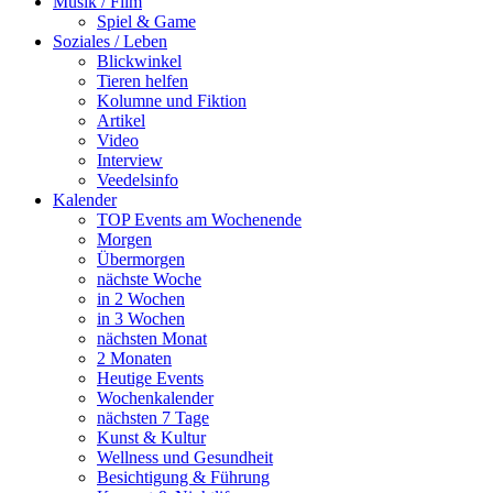
Musik / Film
Spiel & Game
Soziales / Leben
Blickwinkel
Tieren helfen
Kolumne und Fiktion
Artikel
Video
Interview
Veedelsinfo
Kalender
TOP Events am Wochenende
Morgen
Übermorgen
nächste Woche
in 2 Wochen
in 3 Wochen
nächsten Monat
2 Monaten
Heutige Events
Wochenkalender
nächsten 7 Tage
Kunst & Kultur
Wellness und Gesundheit
Besichtigung & Führung