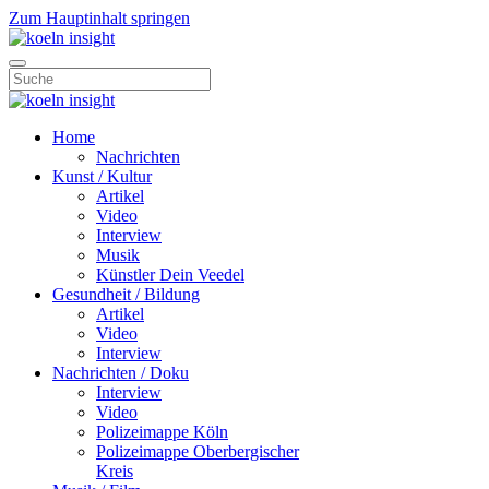
Zum Hauptinhalt springen
Home
Nachrichten
Kunst / Kultur
Artikel
Video
Interview
Musik
Künstler Dein Veedel
Gesundheit / Bildung
Artikel
Video
Interview
Nachrichten / Doku
Interview
Video
Polizeimappe Köln
Polizeimappe Oberbergischer
Kreis