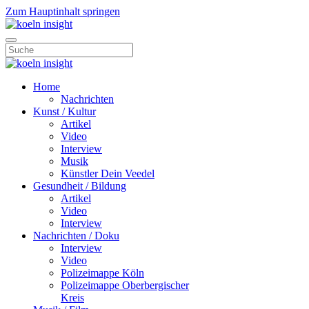
Zum Hauptinhalt springen
Home
Nachrichten
Kunst / Kultur
Artikel
Video
Interview
Musik
Künstler Dein Veedel
Gesundheit / Bildung
Artikel
Video
Interview
Nachrichten / Doku
Interview
Video
Polizeimappe Köln
Polizeimappe Oberbergischer
Kreis