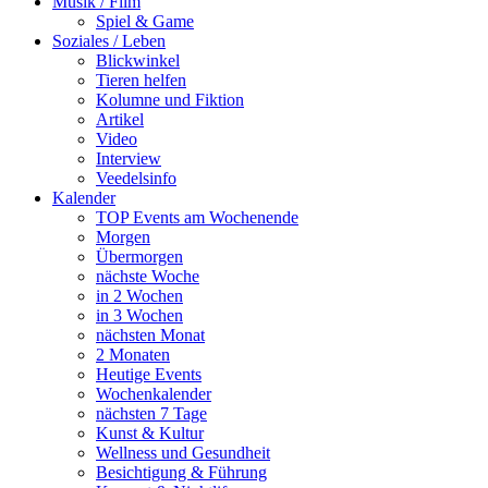
Musik / Film
Spiel & Game
Soziales / Leben
Blickwinkel
Tieren helfen
Kolumne und Fiktion
Artikel
Video
Interview
Veedelsinfo
Kalender
TOP Events am Wochenende
Morgen
Übermorgen
nächste Woche
in 2 Wochen
in 3 Wochen
nächsten Monat
2 Monaten
Heutige Events
Wochenkalender
nächsten 7 Tage
Kunst & Kultur
Wellness und Gesundheit
Besichtigung & Führung