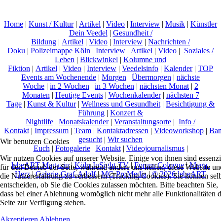
Home
|
Kunst / Kultur
|
Artikel
|
Video
|
Interview
|
Musik
|
Künstler
Dein Veedel
|
Gesundheit /
Bildung
|
Artikel
|
Video
|
Interview
|
Nachrichten /
Doku
|
Polizeimappe Köln
|
Interview
|
Artikel
|
Video
|
Soziales /
Leben
|
Blickwinkel
|
Kolumne und
Fiktion
|
Artikel
|
Video
|
Interview
|
Veedelsinfo
|
Kalender
|
TOP
Events am Wochenende
|
Morgen
|
Übermorgen
|
nächste
Woche
|
in 2 Wochen
|
in 3 Wochen
|
nächsten Monat
|
2
Monaten
|
Heutige Events
|
Wochenkalender
|
nächsten 7
Tage
|
Kunst & Kultur
|
Wellness und Gesundheit
|
Besichtigung &
Führung
|
Konzert &
Nightlife
|
Monatskalender
|
Veranstaltungsorte
|
Info /
Kontakt
|
Impressum
|
Team
|
Kontaktadressen
|
Videoworkshop
|
Ban
gesucht
|
Wir suchen
Wir benutzen Cookies
Euch
|
Fotogalerie
|
Kontakt
|
Videojournalismus
|
Wir nutzen Cookies auf unserer Website. Einige von ihnen sind essenzi
lebeART-Magazin
|
Köln-InSight-TV
|
Forum-Cologne
|
Mega-
für den Betrieb der Seite, während andere uns helfen, diese Website un
Herz
|
Galerie-Graf-Adolf
|
MC-ProMedia
|
© 2026 lebeART
die Nutzererfahrung zu verbessern (Tracking Cookies). Sie können sel
entscheiden, ob Sie die Cookies zulassen möchten. Bitte beachten Sie,
dass bei einer Ablehnung womöglich nicht mehr alle Funktionalitäten 
Seite zur Verfügung stehen.
Akzeptieren
Ablehnen