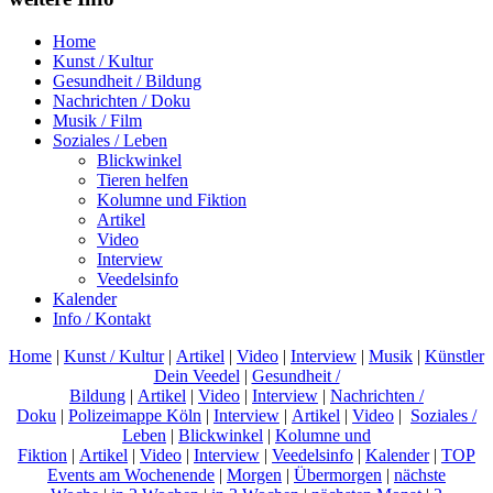
Home
Kunst / Kultur
Gesundheit / Bildung
Nachrichten / Doku
Musik / Film
Soziales / Leben
Blickwinkel
Tieren helfen
Kolumne und Fiktion
Artikel
Video
Interview
Veedelsinfo
Kalender
Info / Kontakt
Home
|
Kunst / Kultur
|
Artikel
|
Video
|
Interview
|
Musik
|
Künstler
Dein Veedel
|
Gesundheit /
Bildung
|
Artikel
|
Video
|
Interview
|
Nachrichten /
Doku
|
Polizeimappe Köln
|
Interview
|
Artikel
|
Video
|
Soziales /
Leben
|
Blickwinkel
|
Kolumne und
Fiktion
|
Artikel
|
Video
|
Interview
|
Veedelsinfo
|
Kalender
|
TOP
Events am Wochenende
|
Morgen
|
Übermorgen
|
nächste