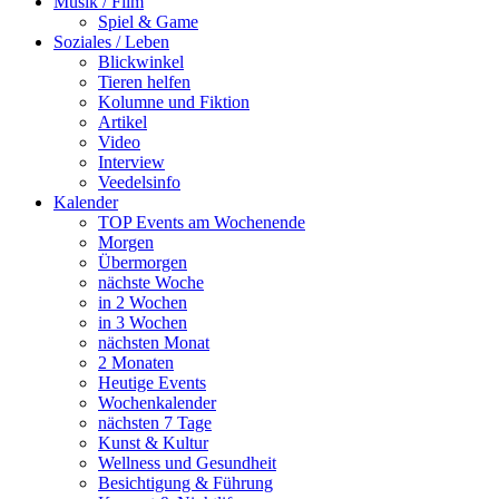
Musik / Film
Spiel & Game
Soziales / Leben
Blickwinkel
Tieren helfen
Kolumne und Fiktion
Artikel
Video
Interview
Veedelsinfo
Kalender
TOP Events am Wochenende
Morgen
Übermorgen
nächste Woche
in 2 Wochen
in 3 Wochen
nächsten Monat
2 Monaten
Heutige Events
Wochenkalender
nächsten 7 Tage
Kunst & Kultur
Wellness und Gesundheit
Besichtigung & Führung