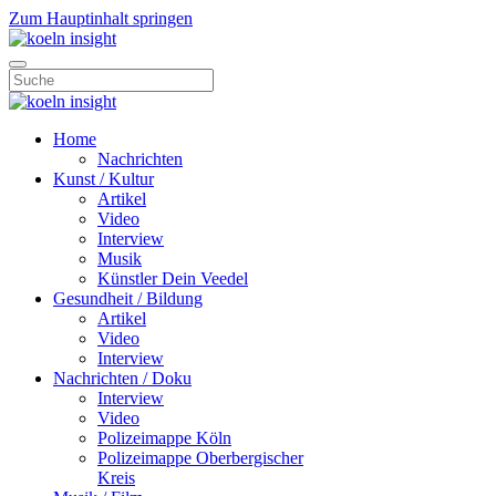
Zum Hauptinhalt springen
Home
Nachrichten
Kunst / Kultur
Artikel
Video
Interview
Musik
Künstler Dein Veedel
Gesundheit / Bildung
Artikel
Video
Interview
Nachrichten / Doku
Interview
Video
Polizeimappe Köln
Polizeimappe Oberbergischer
Kreis