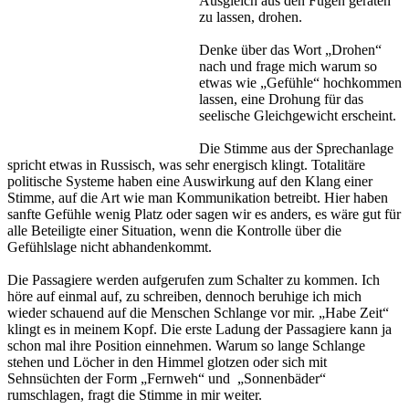
Ausgleich aus den Fugen geraten
zu lassen, drohen.
Denke über das Wort „Drohen“
nach und frage mich warum so
etwas wie „Gefühle“ hochkommen
lassen, eine Drohung für das
seelische Gleichgewicht erscheint.
Die Stimme aus der Sprechanlage
spricht etwas in Russisch, was sehr energisch klingt. Totalitäre
politische Systeme haben eine Auswirkung auf den Klang einer
Stimme, auf die Art wie man Kommunikation betreibt. Hier haben
sanfte Gefühle wenig Platz oder sagen wir es anders, es wäre gut für
alle Beteiligte einer Situation, wenn die Kontrolle über die
Gefühlslage nicht abhandenkommt.
Die Passagiere werden aufgerufen zum Schalter zu kommen. Ich
höre auf einmal auf, zu schreiben, dennoch beruhige ich mich
wieder schauend auf die Menschen Schlange vor mir. „Habe Zeit“
klingt es in meinem Kopf. Die erste Ladung der Passagiere kann ja
schon mal ihre Position einnehmen. Warum so lange Schlange
stehen und Löcher in den Himmel glotzen oder sich mit
Sehnsüchten der Form „Fernweh“ und „Sonnenbäder“
rumschlagen, fragt die Stimme in mir weiter.