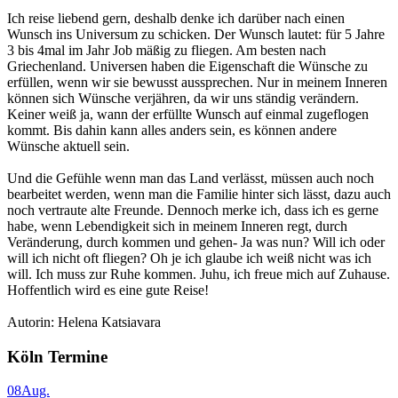
Ich reise liebend gern, deshalb denke ich darüber nach einen
Wunsch ins Universum zu schicken. Der Wunsch lautet: für 5 Jahre
3 bis 4mal im Jahr Job mäßig zu fliegen. Am besten nach
Griechenland. Universen haben die Eigenschaft die Wünsche zu
erfüllen, wenn wir sie bewusst aussprechen. Nur in meinem Inneren
können sich Wünsche verjähren, da wir uns ständig verändern.
Keiner weiß ja, wann der erfüllte Wunsch auf einmal zugeflogen
kommt. Bis dahin kann alles anders sein, es können andere
Wünsche aktuell sein.
Und die Gefühle wenn man das Land verlässt, müssen auch noch
bearbeitet werden, wenn man die Familie hinter sich lässt, dazu auch
noch vertraute alte Freunde. Dennoch merke ich, dass ich es gerne
habe, wenn Lebendigkeit sich in meinem Inneren regt, durch
Veränderung, durch kommen und gehen- Ja was nun? Will ich oder
will ich nicht oft fliegen? Oh je ich glaube ich weiß nicht was ich
will. Ich muss zur Ruhe kommen. Juhu, ich freue mich auf Zuhause.
Hoffentlich wird es eine gute Reise!
Autorin: Helena Katsiavara
Köln Termine
08
Aug.