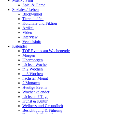
Musik / Film
Spiel & Game
Soziales / Leben
Blickwinkel
Tieren helfen
Kolumne und Fiktion
Artikel
Video
Interview
Veedelsinfo
Kalender
TOP Events am Wochenende
Morgen
Übermorgen
nächste Woche
in 2 Wochen
in 3 Wochen
nächsten Monat
2 Monaten
Heutige Events
Wochenkalender
nächsten 7 Tage
Kunst & Kultur
Wellness und Gesundheit
Besichtigung & Führung