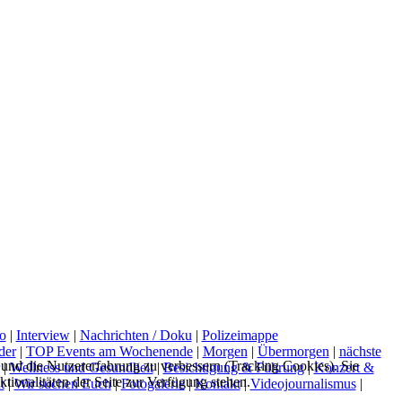
o
|
Interview
|
Nachrichten / Doku
|
Polizeimappe
der
|
TOP Events am Wochenende
|
Morgen
|
Übermorgen
|
nächste
e und die Nutzererfahrung zu verbessern (Tracking Cookies). Sie
|
Wellness und Gesundheit
|
Besichtigung & Führung
|
Konzert &
tionalitäten der Seite zur Verfügung stehen.
t
|
Wir suchen Euch
|
Fotogalerie
|
Kontakt
|
Videojournalismus
|