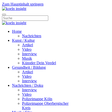
Zum Hauptinhalt springen
Home
Nachrichten
Kunst / Kultur
Artikel
Video
Interview
Musik
Künstler Dein Veedel
Gesundheit / Bildung
Artikel
Video
Interview
Nachrichten / Doku
Interview
Video
Polizeimappe Köln
Polizeimappe Oberbergischer
Kreis