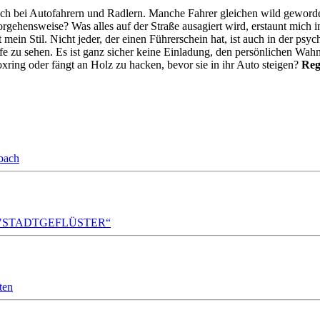
uch bei Autofahrern und Radlern. Manche Fahrer gleichen wild gewordenen
gehensweise? Was alles auf der Straße ausagiert wird, erstaunt mich im
mein Stil. Nicht jeder, der einen Führerschein hat, ist auch in der psy
ufe zu sehen. Es ist ganz sicher keine Einladung, den persönlichen Wa
Boxring oder fängt an Holz zu hacken, bevor sie in ihr Auto steigen?
Reg
bach
A!DA! "STADTGEFLÜSTER“
ten