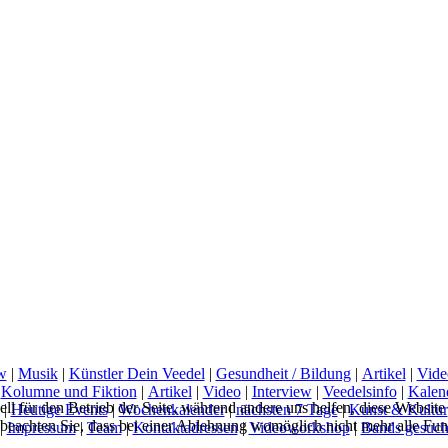
w
|
Musik
|
Künstler Dein Veedel
|
Gesundheit / Bildung
|
Artikel
|
Vide
|
Kolumne und Fiktion
|
Artikel
|
Video
|
Interview
|
Veedelsinfo
|
Kalen
ell für den Betrieb der Seite, während andere uns helfen, diese Websit
|
Heutige Events
|
Wochenkalender
|
nächsten 7 Tage
|
Kunst & Kultur
 beachten Sie, dass bei einer Ablehnung womöglich nicht mehr alle Funk
|
Impressum
|
Team
|
Kontaktadressen
|
Videoworkshop
|
Bands gesuch