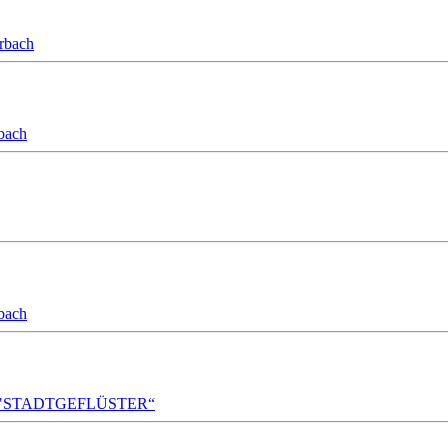
orbach
bach
bach
A!DA! "STADTGEFLÜSTER“