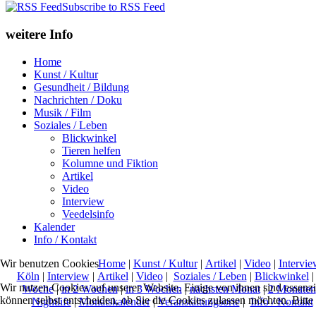
Subscribe to RSS Feed
weitere Info
Home
Kunst / Kultur
Gesundheit / Bildung
Nachrichten / Doku
Musik / Film
Soziales / Leben
Blickwinkel
Tieren helfen
Kolumne und Fiktion
Artikel
Video
Interview
Veedelsinfo
Kalender
Info / Kontakt
Home
|
Kunst / Kultur
|
Artikel
|
Video
|
Intervie
Wir benutzen Cookies
Köln
|
Interview
|
Artikel
|
Video
|
Soziales / Leben
|
Blickwinkel
Wir nutzen Cookies auf unserer Website. Einige von ihnen sind essenzi
Woche
|
in 2 Wochen
|
in 3 Wochen
|
nächsten Monat
|
2 Monaten
können selbst entscheiden, ob Sie die Cookies zulassen möchten. Bitte
Nightlife
|
Monatskalender
|
Veranstaltungsorte
|
Info / Kontakt