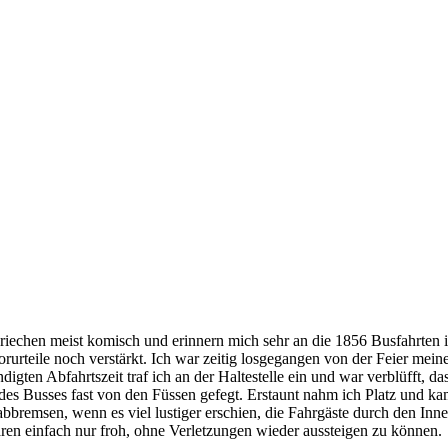
riechen meist komisch und erinnern mich sehr an die 1856 Busfahrten in 
urteile noch verstärkt. Ich war zeitig losgegangen von der Feier meine
igten Abfahrtszeit traf ich an der Haltestelle ein und war verblüfft, 
des Busses fast von den Füssen gefegt. Erstaunt nahm ich Platz und kam
t abbremsen, wenn es viel lustiger erschien, die Fahrgäste durch den I
en einfach nur froh, ohne Verletzungen wieder aussteigen zu können.