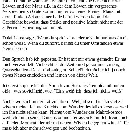
Fabel Dichtung war somit geboren. Ich liebe die Geschichte des
Löwen und der Maus z.B. in der dem Löwen ein vergessenes
Versprechen zu Gute kommt und er von einer kleinen Maus mit
deren flinken Art aus einer Falle befreit werden kann. Die
Geschichte beweist, dass Stärke und positive Macht nicht mit der
äußeren Erscheinung zu tun hat.
Dalai Lama sagt: ,,Wenn du sprichst, wiederholst du nur, was du eh
schon weißt. Wenn du zuhörst, kannst du unter Umständen etwas
Neues lernen''
Den Spruch hab ich gepostet. Er hat mit mir etwas gemacht. Er hat
mich verwandelt. Vielleicht ist der Zeitpunkt gekommen, mein,,
Quasseltanten- Dasein“ abzulegen. Schließlich möchte ich ja noch
etwas Neues entdecken und lernen von dieser Welt.
Jetzt erst kapiere ich den Spruch von Sokrates:" en oida oti ouden
oida,, was soviel heißt wie: "Eins weiß ich, dass ich nichts weiß''
Nichts weiß ich in der Tat von dieser Welt, obwohl ich so viel zu
wissen meine. Ich weiß nichts vom Wunder des Mikrokosmos, weil
ich ihn nicht sehen kann. Nichts vom Wunder des Makrokosmos,
weil ich ihn in seiner Dimension nicht erfassen kann. Ich freue mich
auf jeden Moment, der mir mit neuem Wissen begegnen wird. Dafür
muss ich aber mehr schweigen und beobachten.