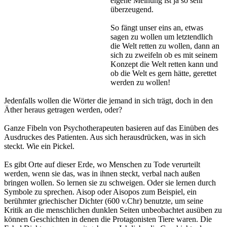
eigene Meinung ist ja so sehr
überzeugend.
So fängt unser eins an, etwas
sagen zu wollen um letztendlich
die Welt retten zu wollen, dann an
sich zu zweifeln ob es mit seinem
Konzept die Welt retten kann und
ob die Welt es gern hätte, gerettet
werden zu wollen!
Jedenfalls wollen die Wörter die jemand in sich trägt, doch in den
Äther heraus getragen werden, oder?
Ganze Fibeln von Psychotherapeuten basieren auf das Einüben des
Ausdruckes des Patienten. Aus sich herausdrücken, was in sich
steckt. Wie ein Pickel.
Es gibt Orte auf dieser Erde, wo Menschen zu Tode verurteilt
werden, wenn sie das, was in ihnen steckt, verbal nach außen
bringen wollen. So lernen sie zu schweigen. Oder sie lernen durch
Symbole zu sprechen. Aisop oder Aisopos zum Beispiel, ein
berühmter griechischer Dichter (600 v.Chr) benutzte, um seine
Kritik an die menschlichen dunklen Seiten unbeobachtet ausüben zu
können Geschichten in denen die Protagonisten Tiere waren. Die