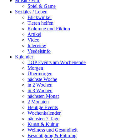
Musik / Film
Spiel & Game
Soziales / Leben
Blickwinkel
Tieren helfen
Kolumne und Fiktion
Artikel
Video
Interview
Veedelsinfo
Kalender
TOP Events am Wochenende
Morgen
Übermorgen
nächste Woche
in 2 Wochen
in 3 Wochen
nächsten Monat
2 Monaten
Heutige Events
Wochenkalender
nächsten 7 Tage
Kunst & Kultur
Wellness und Gesundheit
Besichtigung & Führung