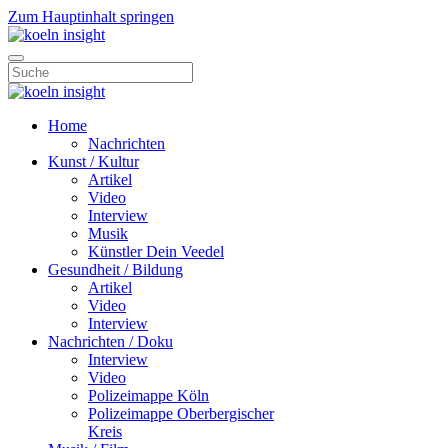
Zum Hauptinhalt springen
Home
Nachrichten
Kunst / Kultur
Artikel
Video
Interview
Musik
Künstler Dein Veedel
Gesundheit / Bildung
Artikel
Video
Interview
Nachrichten / Doku
Interview
Video
Polizeimappe Köln
Polizeimappe Oberbergischer
Kreis