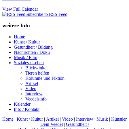
View Full Calendar
Subscribe to RSS Feed
weitere Info
Home
Kunst / Kultur
Gesundheit / Bildung
Nachrichten / Doku
Musik / Film
Soziales / Leben
Blickwinkel
Tieren helfen
Kolumne und Fiktion
Artikel
Video
Interview
Veedelsinfo
Kalender
Info / Kontakt
Home
|
Kunst / Kultur
|
Artikel
|
Video
|
Interview
|
Musik
|
Künstler
Dein Veedel
|
Gesundheit /