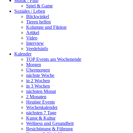
Musik / Film
Spiel & Game
Soziales / Leben
Blickwinkel
Tieren helfen
Kolumne und Fiktion
Artikel
Video
Interview
Veedelsinfo
Kalender
TOP Events am Wochenende
Morgen
Übermorgen
nächste Woche
in 2 Wochen
in 3 Wochen
nächsten Monat
2 Monaten
Heutige Events
Wochenkalender
nächsten 7 Tage
Kunst & Kultur
Wellness und Gesundheit
Besichtigung & Führung