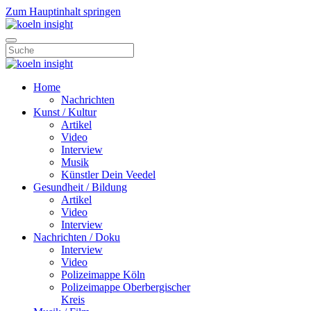
Zum Hauptinhalt springen
Home
Nachrichten
Kunst / Kultur
Artikel
Video
Interview
Musik
Künstler Dein Veedel
Gesundheit / Bildung
Artikel
Video
Interview
Nachrichten / Doku
Interview
Video
Polizeimappe Köln
Polizeimappe Oberbergischer
Kreis