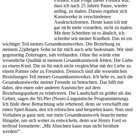
Freiheit. Eine Folge dieser Freiheit war,
dass ich nach 25 Jahren Pause, wieder
anfing, zu malen. Daraus ergaben sich
Kunstwerke in verschiedenen
Ausdrucksformen. Heute kann ich mir
gar nicht mehr vorstellen, nicht zu malen.
Mit dem Schreiben ist es ähnlich, ich
schreibe seit meiner Kindheit. Das ist ein
wichtiger Teil meines Gesamtkunstwerkes. Die Beziehung zu
meinem 22jährigen Sohn ist für mich auch sehr bedeutsam. Wir sind
gegenseitig Zeitzeugen, nah verbunden. Ohne ihn würde eine
wesentliche Qualität in meinem Gesamtkunstwerk fehlen: Die Liebe
zu einem Kind. Die ist für mich nicht vergleichbar mit der Liebe zu
einem Partner oder zu Freunden. Dennoch sind alle wesentlichen
Beziehungen Teil meines Gesamtkunstwerkes. Ich liebe es, auch die
Gesamtkunstwerke meiner Freunde zu betrachten. Das hilft mir
dabei, den einen oder anderen Ausrutscher auf dem
Beziehungsparkett zu relativieren. Die Landschaft ist größer als das
Gebiet, sagen die NLPler (Neuro-Linguistische Programmierung).
Ich finde diese Betrachtung sehr erhebend, denn sie verschafft mir
einen Spiel-Raum, den ich erforschen und bespielen kann. Nun sind
Vorhaben ja ganz nett, nur mein Gesamtkunstwerk braucht meine
Hingabe, um sich weiter zu entwickeln, denn wie Henry Ford so
treffend formulierte: „Mit Absichten kann man nicht berühmt
werden!“.