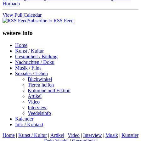
Horbach
View Full Calendar
Subscribe to RSS Feed
weitere Info
Home
Kunst / Kultur
Gesundheit / Bildung
Nachrichten / Doku
Musik / Film
Soziales / Leben
Blickwinkel
Tieren helfen
Kolumne und Fiktion
Artikel
Video
Interview
Veedelsinfo
Kalender
Info / Kontakt
Home
|
Kunst / Kultur
|
Artikel
|
Video
|
Interview
|
Musik
|
Künstler
Dein Veedel
|
Gesundheit /