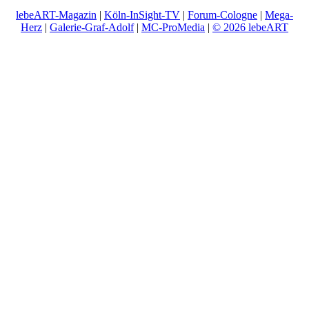
lebeART-Magazin
|
Köln-InSight-TV
|
Forum-Cologne
|
Mega-
Herz
|
Galerie-Graf-Adolf
|
MC-ProMedia
|
© 2026 lebeART