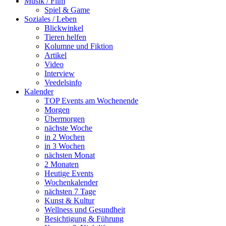
Musik / Film
Spiel & Game
Soziales / Leben
Blickwinkel
Tieren helfen
Kolumne und Fiktion
Artikel
Video
Interview
Veedelsinfo
Kalender
TOP Events am Wochenende
Morgen
Übermorgen
nächste Woche
in 2 Wochen
in 3 Wochen
nächsten Monat
2 Monaten
Heutige Events
Wochenkalender
nächsten 7 Tage
Kunst & Kultur
Wellness und Gesundheit
Besichtigung & Führung