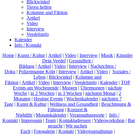
Blickwinkel
Tieren helfen
Kolumne und Fiktion
Artikel
Video
Interview
Veedelsinfo
Kalender
Info / Kontakt
Home
|
Kunst / Kultur
|
Artikel
|
Video
|
Interview
|
Musik
|
Künstler
Dein Veedel
|
Gesundheit /
Bildung
|
Artikel
|
Video
|
Interview
|
Nachrichten /
Doku
|
Polizeimappe Köln
|
Interview
|
Artikel
|
Video
|
Soziales /
Leben
|
Blickwinkel
|
Kolumne und
Fiktion
|
Artikel
|
Video
|
Interview
|
Veedelsinfo
|
Kalender
|
TOP
Events am Wochenende
|
Morgen
|
Übermorgen
|
nächste
Woche
|
in 2 Wochen
|
in 3 Wochen
|
nächsten Monat
|
2
Monaten
|
Heutige Events
|
Wochenkalender
|
nächsten 7
Tage
|
Kunst & Kultur
|
Wellness und Gesundheit
|
Besichtigung &
Führung
|
Konzert &
Nightlife
|
Monatskalender
|
Veranstaltungsorte
|
Info /
Kontakt
|
Impressum
|
Team
|
Kontaktadressen
|
Videoworkshop
|
Ban
gesucht
|
Wir suchen
Euch
|
Fotogalerie
|
Kontakt
|
Videojournalismus
|