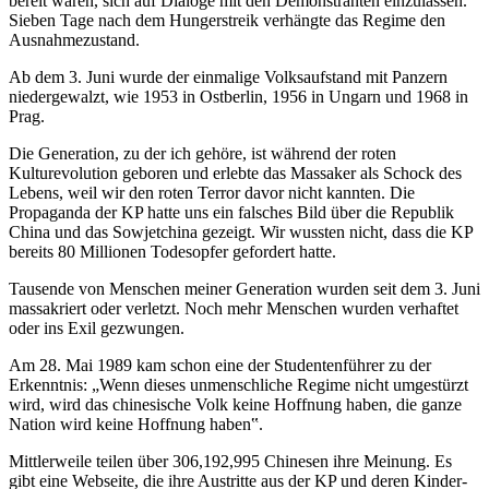
bereit waren, sich auf Dialoge mit den Demonstranten einzulassen.
Sieben Tage nach dem Hungerstreik verhängte das Regime den
Ausnahmezustand.
Ab dem 3. Juni wurde der einmalige Volksaufstand mit Panzern
niedergewalzt, wie 1953 in Ostberlin, 1956 in Ungarn und 1968 in
Prag.
Die Generation, zu der ich gehöre, ist während der roten
Kulturevolution geboren und erlebte das Massaker als Schock des
Lebens, weil wir den roten Terror davor nicht kannten. Die
Propaganda der KP hatte uns ein falsches Bild über die Republik
China und das Sowjetchina gezeigt. Wir wussten nicht, dass die KP
bereits 80 Millionen Todesopfer gefordert hatte.
Tausende von Menschen meiner Generation wurden seit dem 3. Juni
massakriert oder verletzt. Noch mehr Menschen wurden verhaftet
oder ins Exil gezwungen.
Am 28. Mai 1989 kam schon eine der Studentenführer zu der
Erkenntnis: „Wenn dieses unmenschliche Regime nicht umgestürzt
wird, wird das chinesische Volk keine Hoffnung haben, die ganze
Nation wird keine Hoffnung haben‟.
Mittlerweile teilen über 306,192,995 Chinesen ihre Meinung. Es
gibt eine Webseite, die ihre Austritte aus der KP und deren Kinder-