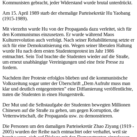
Kommunisten gebracht, jeder Widerstand wurde brutal unterdrückt.
Am 15. April 1989 starb der ehemalige Parteisekretär Hu Yaobang
(1915-1989).
Mit vierzehn wurde Hu von der Propaganda dazu verleitet, sich für
den Kommunismus einzusetzen. Er wurde während Maos
Kulturrevolution auch verfolgt. Nach seiner Rehabilitierung setzte er
sich für eine Demokratisierung ein. Wegen seiner liberalen Haltung
wurde Hu nach dem ersten Studentenprotest im Jahr 1986
entmachtet. Sein Tod brachte die Studenten wieder auf die Straße,
um erneut unabhängige Vereinigungen und eine freie Presse zu
fordern.
Nachdem ihre Proteste erfolglos blieben und die kommunistische
Volkszeitung sogar unter der Überschrift „Dem Aufruhr muss man
klar und deutlich entgegentreten‟ eine Diffamierung veröffentlichte,
traten die Studenten in einen Hungerstreik.
Der Mut und die Selbstaufgabe der Studenten bewegten Millionen
Chinesen auf die Straße zu gehen, um gegen Korruption, die
Vetternwirtschaft, die Propaganda usw. zu demonstrieren.
Die Personen um den damaligen Parteisekretär Zhao Ziyang (1919 -
2005) wurden der Reihe nach entmachtet oder verhaftet, weil sie