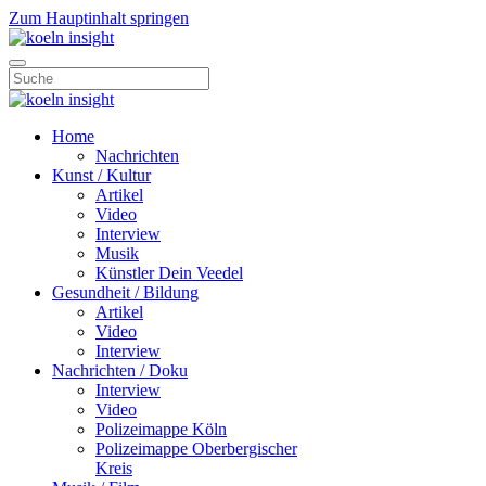
Zum Hauptinhalt springen
Home
Nachrichten
Kunst / Kultur
Artikel
Video
Interview
Musik
Künstler Dein Veedel
Gesundheit / Bildung
Artikel
Video
Interview
Nachrichten / Doku
Interview
Video
Polizeimappe Köln
Polizeimappe Oberbergischer
Kreis